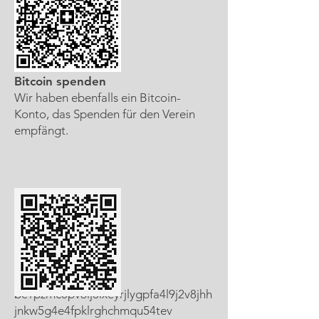
Bitcoin spenden
Wir haben ebenfalls ein Bitcoin-
Konto, das Spenden für den Verein
empfängt.
bc1pzmc0pv6lj8lxeyrjlygpfa4l9j2v8jhh
jnkw5g4e4fpklrghchmqu54tev