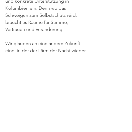
und konkrete Unterstützung in 
Kolumbien ein. Denn wo das 
Schweigen zum Selbstschutz wird, 
braucht es Räume für Stimme, 
Vertrauen und Veränderung.
Wir glauben an eine andere Zukunft – 
eine, in der der Lärm der Nacht wieder 
mit Freude gefüllt ist. Nicht mit Angst..
Es grüßt euch herzlich
Oliver Häberlin
Alle ansehen
Aktuelle Beiträge