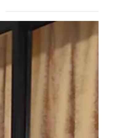
Was klein begann, hat sich inzwischen zu einer
festen Grösse in der kulinarischen Szene Medellíns
entwickelt. Die beiden stellen ihre Pastas und
Saucen mit grosser Sorgfalt selbst her – ohne
künstliche Zusätze, dafür mit hochwertigen
Zutaten und einer ordentlichen Portion Schweizer
Präzision.